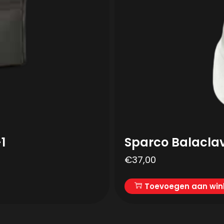
1
Sparco Balacla
€
37,00
Toevoegen aan wi