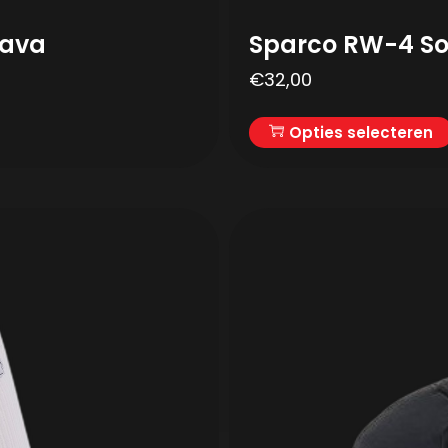
lava
Sparco RW-4 S
€
32,00
Opties selecteren