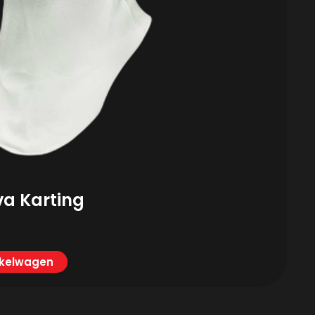
va Karting
nkelwagen