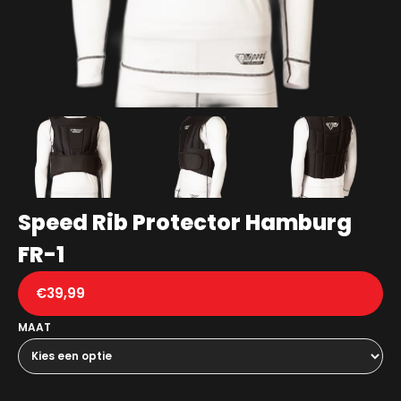
Speed Rib Protector Hamburg
FR-1
€
39,99
MAAT