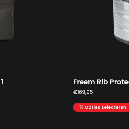
1
Freem Rib Prote
€
169,95
Opties selecteren