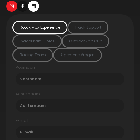
Rotax Max Experience
Track Support
Indoor Kart Clinics
Outdoor Kart Cup
Racing Team
Algemene Vragen
Voornaam
Achternaam
E-mail