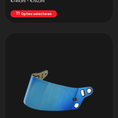
€
149,95
-
€
192,95
Opties selecteren