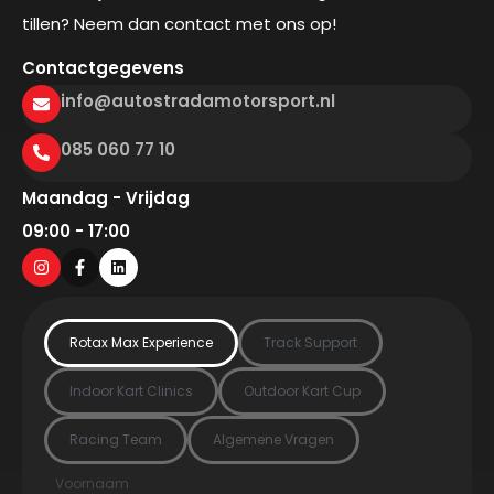
tillen? Neem dan contact met ons op!
Contactgegevens
info@autostradamotorsport.nl
085 060 77 10
Maandag - Vrijdag
09:00 - 17:00
Rotax Max Experience
Track Support
Indoor Kart Clinics
Outdoor Kart Cup
Racing Team
Algemene Vragen
Voornaam