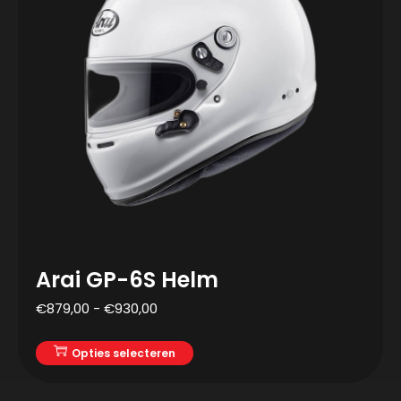
Arai GP-6S Helm
€
879,00
-
€
930,00
Opties selecteren