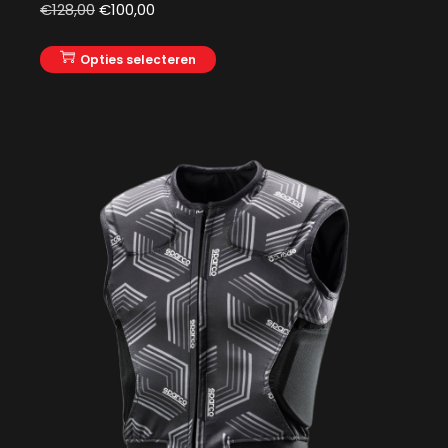
€
128,00
€
100,00
Opties selecteren