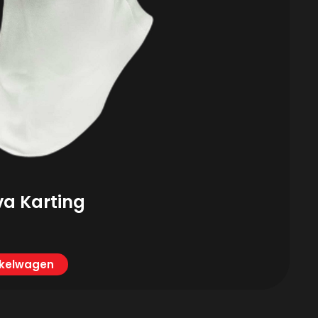
va Karting
nkelwagen