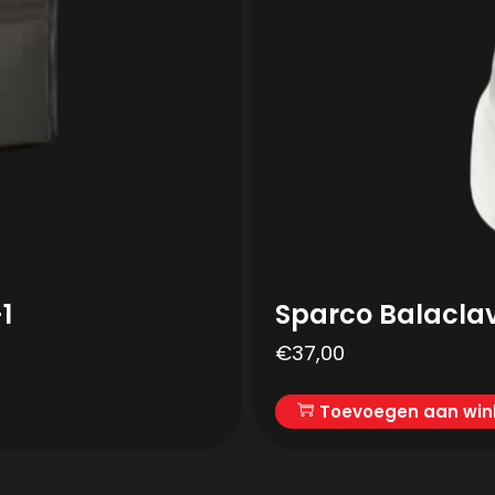
1
Sparco Balacla
€
37,00
Toevoegen aan wi