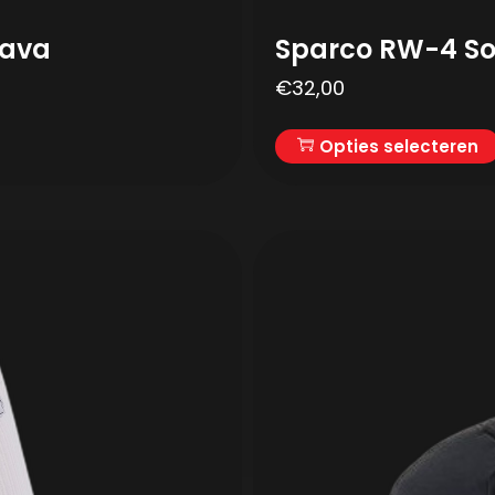
lava
Sparco RW-4 S
€
32,00
Opties selecteren