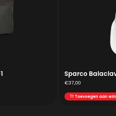
1
Sparco Balacla
€
37,00
Toevoegen aan wi