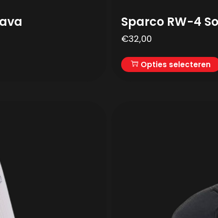
lava
Sparco RW-4 S
€
32,00
Opties selecteren