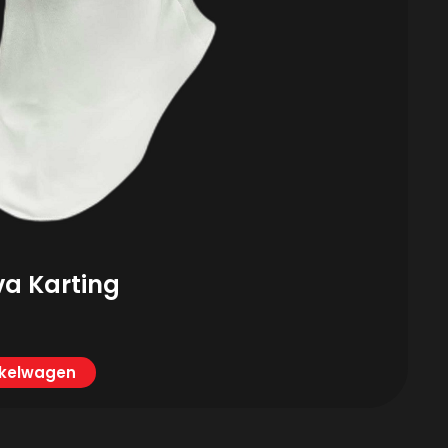
va Karting
nkelwagen