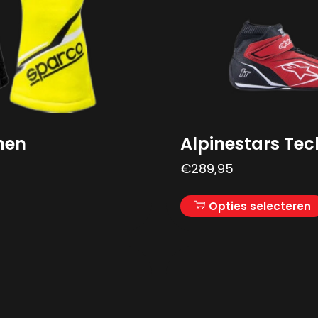
nen
Alpinestars Te
€
289,95
Opties selecteren