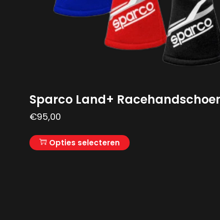
Sparco Land+ Racehandschoe
€
95,00
Opties selecteren