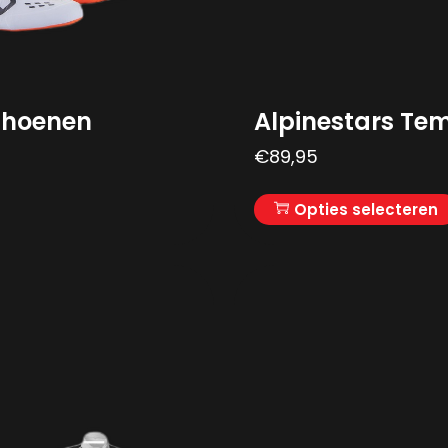
schoenen
Alpinestars T
€
89,95
Opties selecteren