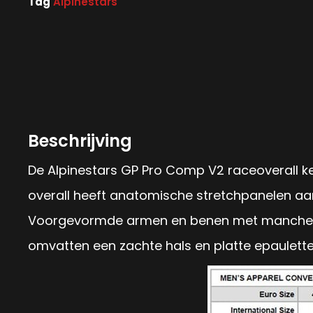
Tag
Alpinestars
Beschrijving
De Alpinestars GP Pro Comp V2 raceoverall kee
overall heeft anatomische stretchpanelen aan d
Voorgevormde armen en benen met manchette
omvatten een zachte hals en platte epaulet