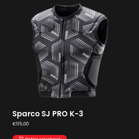
Sparco SJ PRO K-3
€
115,00