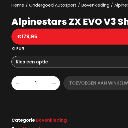
Home
/
Ondergoed Autosport
/
Bovenkleding
/
Alpine
Alpinestars ZX EVO V3 Sh
€
179,95
KLEUR
TOEVOEGEN AAN WINKEL
Categorie
Bovenkleding