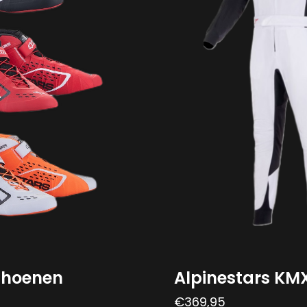
schoenen
Alpinestars KMX
€
369,95