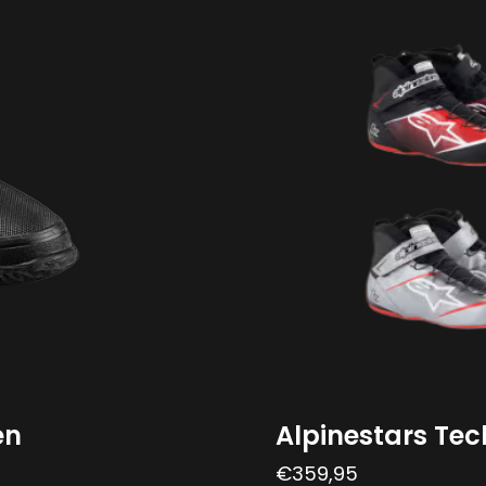
en
Alpinestars Te
€
359,95