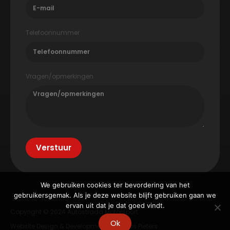
Telefoonnummer
Vragen/opmerkingen
Verstuur
We gebruiken cookies ter bevordering van het
gebruikersgemak. Als je deze website blijft gebruiken gaan we
ervan uit dat je dat goed vindt.
Copyright © 2024 Autostrada Motorsport
Ok
Website Design & Development: Thomas Pieters