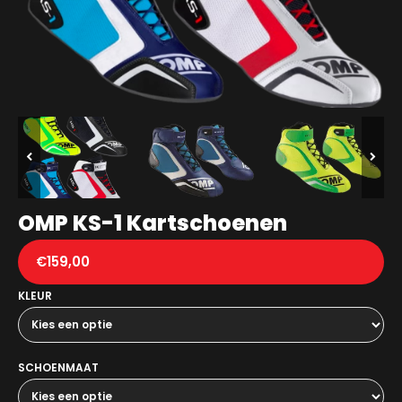
OMP KS-1 Kartschoenen
€
159,00
KLEUR
SCHOENMAAT