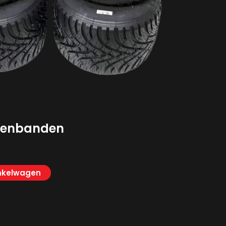
genbanden
nkelwagen