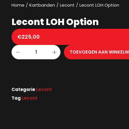
Home
/
Kartbanden
/
Lecont
/
Lecont LOH Option
Lecont LOH Option
€
225,00
TOEVOEGEN AAN WINKEL
Categorie
Lecont
Tag
Lecont