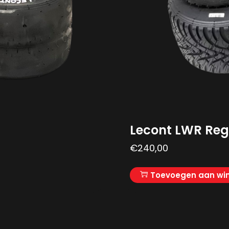
Lecont LWR Re
€
240,00
Toevoegen aan wi