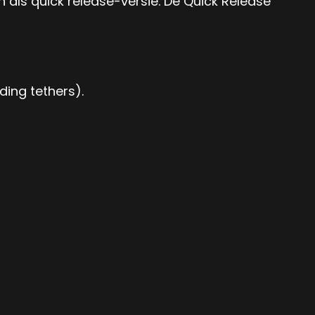
 als quick release-versie. De Quick Release
ing tethers).