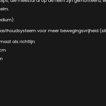
ips, die meestal al op de helm zijn gemonteerd, en
elm.
medium)
asthoudsysteem voor meer bewegingsvrijheid (slid
at als richtlijn:
 cm
cm