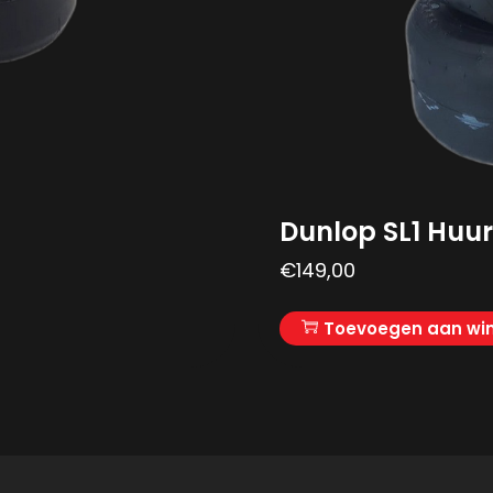
Dunlop SL1 Huu
€
149,00
Toevoegen aan wi