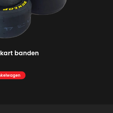
rkart banden
nkelwagen