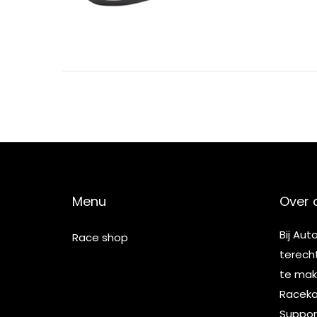
Menu
Over 
Bij Aut
Race shop
terech
te make
Racekar
Suppor