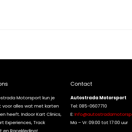
ons
Contact
ostrada Motorsport kun je
Autostrada Motorsport
t voor alles wat met karten
Tel: 085-0607710
n heeft. Indoor Kart Clinics,
E:
Info@autostradamotorspo
t Experiences, Track
Ma – Vr: 09:00 tot 17:00 uur
t en Racekleding!