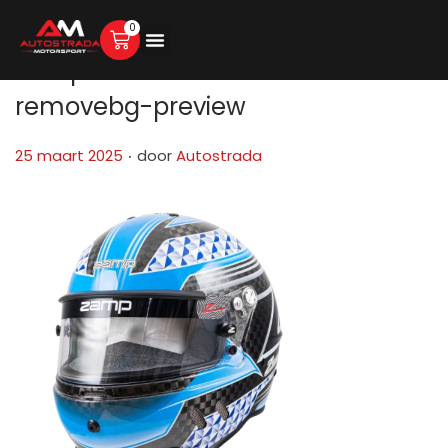
0
Zamp-RZ-65D-Carbon-Blue-
removebg-preview
.
G
25 maart 2025
door
Autostrada
e
p
l
a
a
t
s
t
o
p