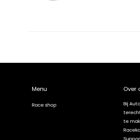
Menu
Over 
Bij Aut
Race shop
terech
te make
Racekar
Suppor