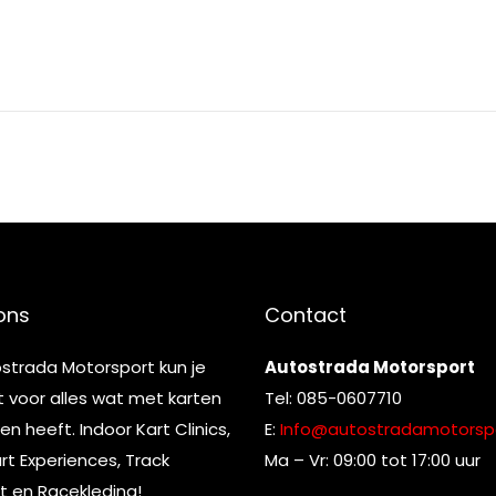
ons
Contact
ostrada Motorsport kun je
Autostrada Motorsport
t voor alles wat met karten
Tel: 085-0607710
n heeft. Indoor Kart Clinics,
E:
Info@autostradamotorspo
t Experiences, Track
Ma – Vr: 09:00 tot 17:00 uur
t en Racekleding!