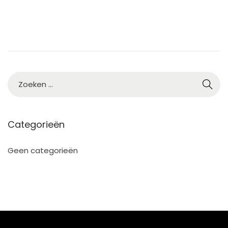
2
3
Categorieën
Geen categorieën