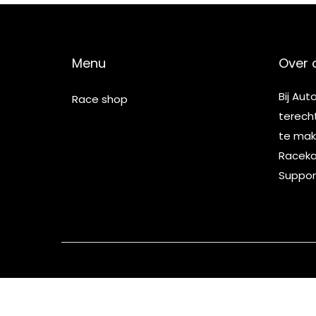
Menu
Over 
Bij Aut
Race shop
terech
te make
Racekar
Suppor