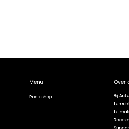
Menu
Over 
Bij Aut
Race shop
terech
te make
Racekar
Suppor