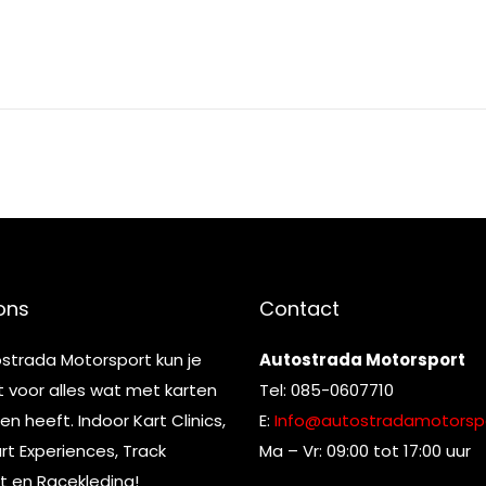
ons
Contact
ostrada Motorsport kun je
Autostrada Motorsport
t voor alles wat met karten
Tel: 085-0607710
n heeft. Indoor Kart Clinics,
E:
Info@autostradamotorspo
t Experiences, Track
Ma – Vr: 09:00 tot 17:00 uur
t en Racekleding!