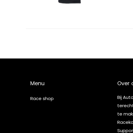
Menu
Over 
Bij Aut
Race shop
terech
te make
Racekar
Suppor