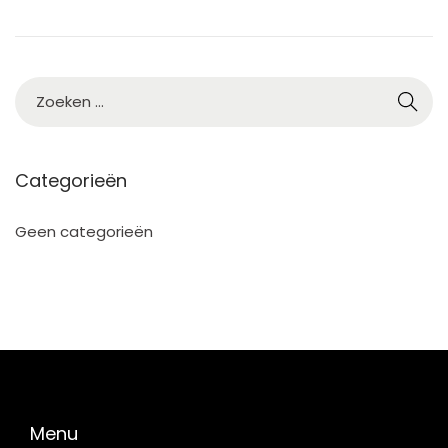
5
Categorieën
Geen categorieën
Menu