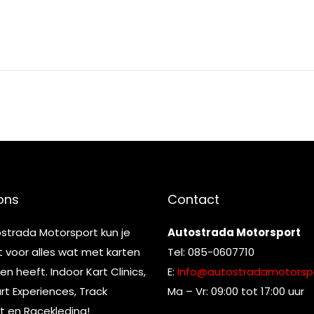
ons
Contact
ostrada Motorsport kun je
Autostrada Motorsport
t voor alles wat met karten
Tel: 085-0607710
n heeft. Indoor Kart Clinics,
E:
Info@autostradamotorspo
t Experiences, Track
Ma – Vr: 09:00 tot 17:00 uur
t en Racekleding!