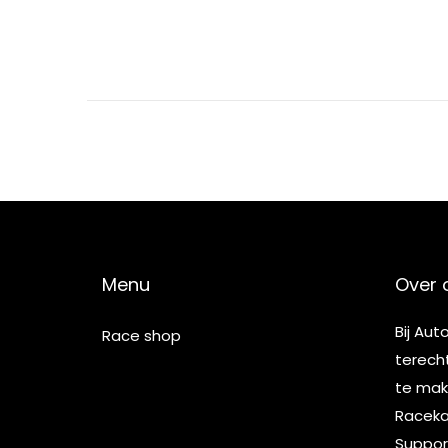
Menu
Over 
Bij Aut
Race shop
terech
te make
Racekar
Suppor