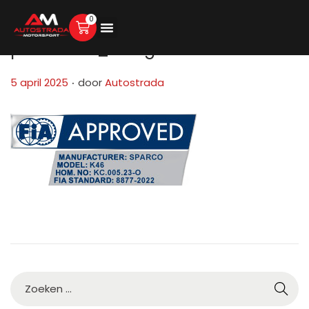
0
processed_rmbg-67f17f56bc262-1
.
G
5 april 2025
door
Autostrada
e
p
l
a
a
t
s
t
o
p