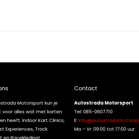
ons
Contact
ostrada Motorsport kun je
Autostrada Motorsport
t voor alles wat met karten
Tel: 085-0607710
n heeft. Indoor Kart Clinics,
E:
Info@autostradamotorspo
t Experiences, Track
Ma – Vr: 09:00 tot 17:00 uur
t en Racekleding!