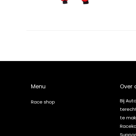
Menu
Over 
Bij Aut
Race shop
terech
te make
Racekar
Suppor