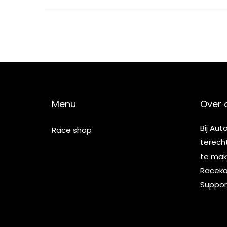
Menu
Over 
Bij Aut
Race shop
terech
te make
Racekar
Suppor