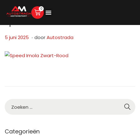
0
Speed Imola Zwart-Rood
.
G
5
5 juni 2025
door
Autostrada
e
j
p
u
l
n
a
i
a
2
t
0
s
2
t
5
o
p
Categorieën