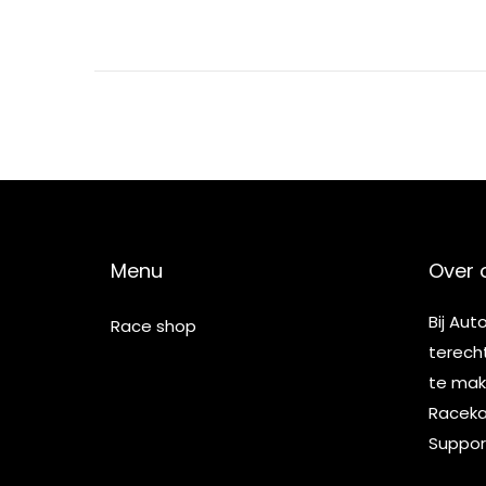
Menu
Over 
Bij Aut
Race shop
terech
te make
Racekar
Suppor