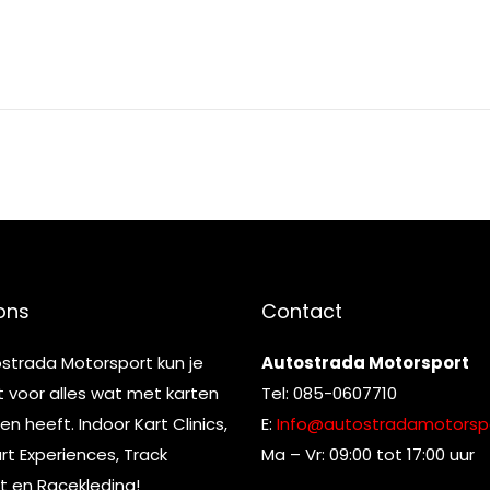
ons
Contact
ostrada Motorsport kun je
Autostrada Motorsport
t voor alles wat met karten
Tel: 085-0607710
n heeft. Indoor Kart Clinics,
E:
Info@autostradamotorspo
t Experiences, Track
Ma – Vr: 09:00 tot 17:00 uur
t en Racekleding!