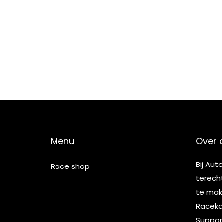
Menu
Over 
Bij Aut
Race shop
terech
te make
Racekar
Suppor