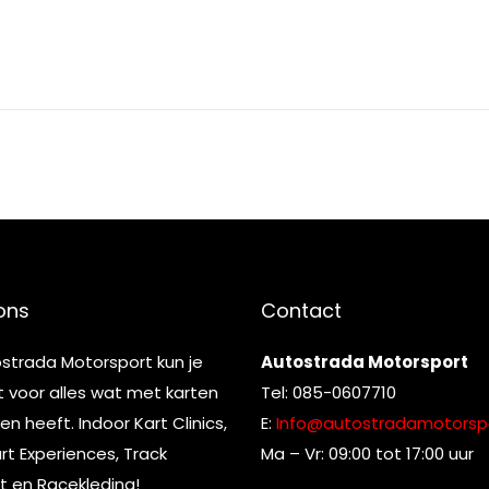
ons
Contact
ostrada Motorsport kun je
Autostrada Motorsport
t voor alles wat met karten
Tel: 085-0607710
n heeft. Indoor Kart Clinics,
E:
Info@autostradamotorspo
t Experiences, Track
Ma – Vr: 09:00 tot 17:00 uur
t en Racekleding!