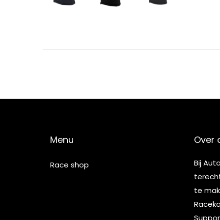
Menu
Over 
Bij Aut
Race shop
terech
te make
Racekar
Suppor