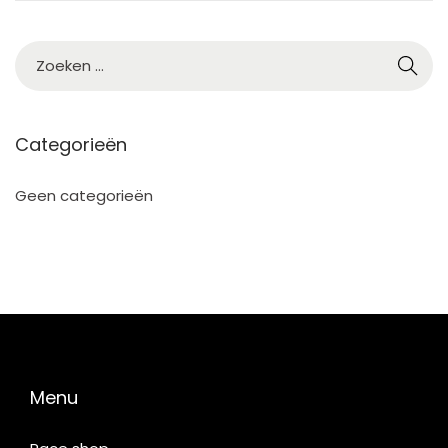
2
5
Categorieën
Geen categorieën
Menu