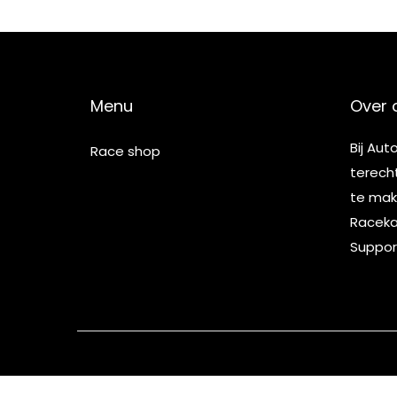
2
5
Menu
Over 
Bij Aut
Race shop
terech
te make
Racekar
Suppor