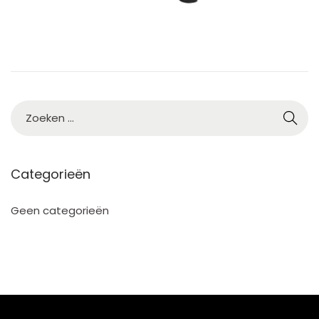
2
5
Categorieën
Geen categorieën