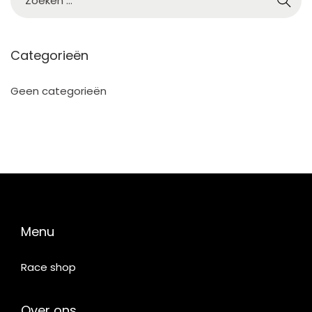
2
5
Categorieën
Geen categorieën
Menu
Race shop
Over ons