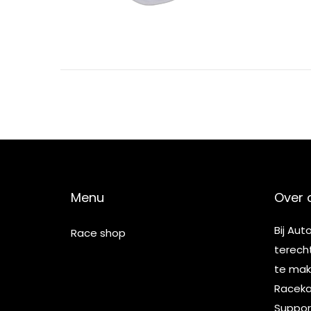
2
5
Menu
Over 
Bij Aut
Race shop
terech
te make
Racekar
Suppor