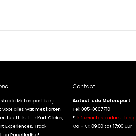
ons
Contact
ostrada Motorsport kun je
Autostrada Motorsport
t voor alles wat met karten
Tel: 085-0607710
n heeft. Indoor Kart Clinics,
E:
Info@autostradamotorspo
t Experiences, Track
Ma – Vr: 09:00 tot 17:00 uur
t en Racekleding!