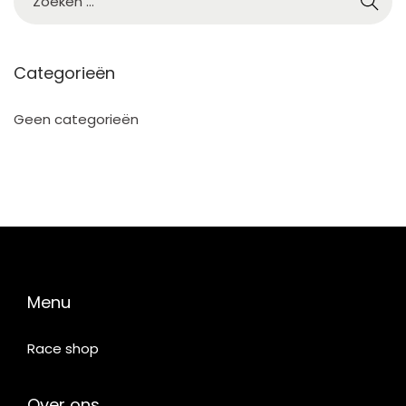
2
5
Categorieën
Geen categorieën
Menu
Race shop
Over ons