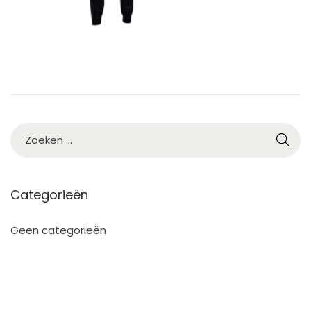
0
2
5
Categorieën
Geen categorieën