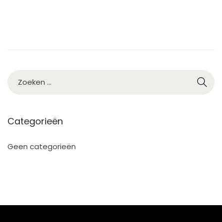
2
5
Categorieën
Geen categorieën