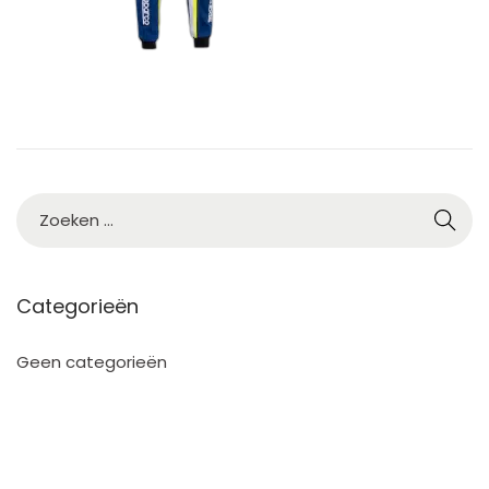
0
2
5
Categorieën
Geen categorieën