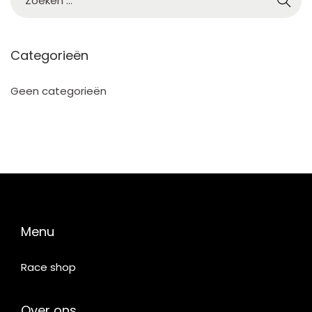
2
5
Categorieën
Geen categorieën
Menu
Race shop
Over ons