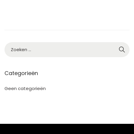
2
5
Categorieën
Geen categorieën