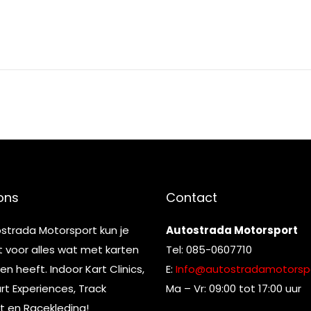
ons
Contact
ostrada Motorsport kun je
Autostrada Motorsport
t voor alles wat met karten
Tel: 085-0607710
n heeft. Indoor Kart Clinics,
E:
Info@autostradamotorspo
t Experiences, Track
Ma – Vr: 09:00 tot 17:00 uur
t en Racekleding!