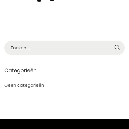
2
5
Categorieën
Geen categorieën