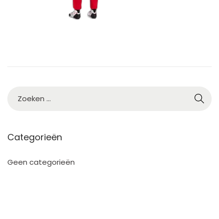
0
2
5
Categorieën
Geen categorieën