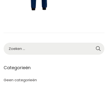
0
2
5
Categorieën
Geen categorieën