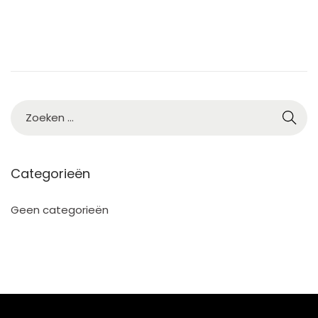
2
5
Categorieën
Geen categorieën